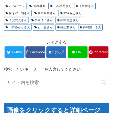
2024アニメ
2024映画
三石琴乃さん
下野紘さん
保志総一朗さん
坂本真綾さん
大塚芳忠さん
子安武人さん
桑島法子さん
田中理恵さん
田村ゆかりさん
石田彰さん
福山潤さん
鈴村健一さん
シェアする
Twitter
Facebook
はてブ
LINE
Pinterest
検索したいキーワードを入力してください
画像をクリックすると詳細ページ