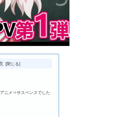
次
ルアニメ⇒サスペンスでした
へ