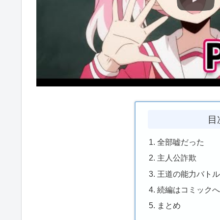
目
全部嘘だった
主人公詐欺
王道の能力バト
続編はコミック
まとめ