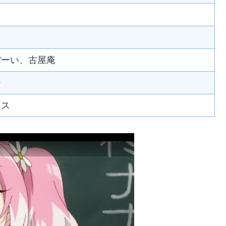
ぼーい、古屋庵
ジ
ンス