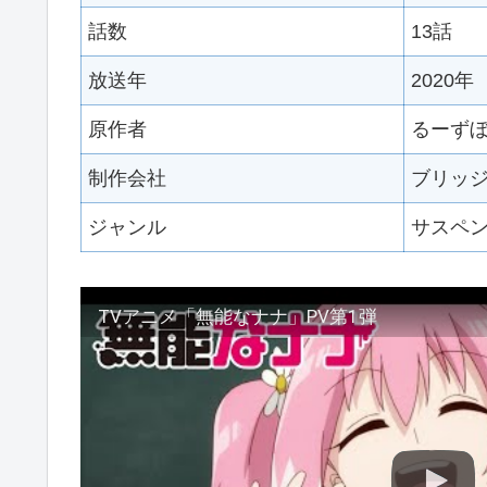
話数
13話
放送年
2020年
原作者
るーず
制作会社
ブリッ
ジャンル
サスペ
TVアニメ「無能なナナ」PV第1弾