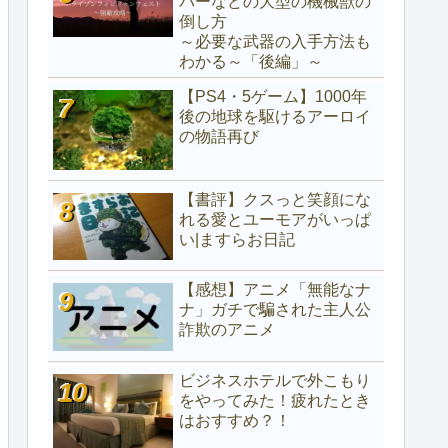
パーなどの大型の機械獣の
倒し方
～必要な武器の入手方法も
わかる～「後編」～
【PS4・5ゲーム】1000年
後の地球を駆けるアーロイ
の物語再び
【書評】クスっと笑顔にな
れる愛とユーモアがいっぱ
い|ますらお日記
【感想】アニメ「無能なナ
ナ」ガチで騙された主人公
詐欺のアニメ
ビジネスホテルで外こもり
をやってみた！疲れたとき
はおすすめ？！