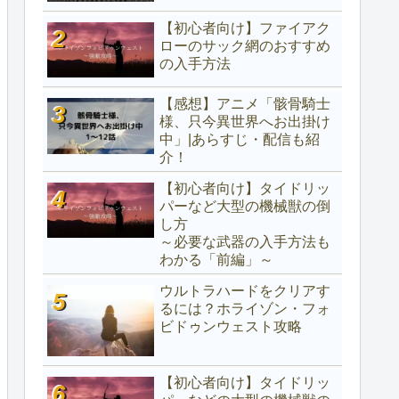
【初心者向け】ファイアク
ローのサック網のおすすめ
の入手方法
【感想】アニメ「骸骨騎士
様、只今異世界へお出掛け
中」|あらすじ・配信も紹
介！
【初心者向け】タイドリッ
パーなど大型の機械獣の倒
し方
～必要な武器の入手方法も
わかる「前編」～
ウルトラハードをクリアす
るには？ホライゾン・フォ
ビドゥンウェスト攻略
【初心者向け】タイドリッ