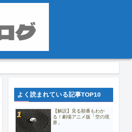
よく読まれている記事TOP10
【解説】見る順番もわか
る！劇場アニメ版「空の境
界」