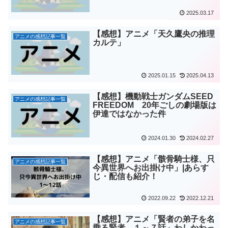
2025.03.17
【感想】アニメ「天久鷹央の推理
アニメの感想記事一覧
カルテ」
2025.01.15
2025.04.13
【感想】機動戦士ガンダムSEED
アニメの感想記事一覧
FREEDOM 20年ごしの劇場版は
伊達ではなかった件
2024.01.30
2024.02.27
【感想】アニメ「骸骨騎士様、只
アニメの感想記事一覧
今異世界へお出掛け中」|あらす
じ・配信も紹介！
2022.09.22
2022.12.21
【感想】アニメ「賢者の弟子を名
アニメの感想記事一覧
乗る賢者 １～７話」わしかわっ