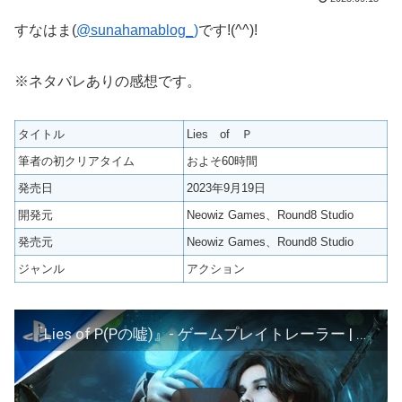
すなはま(
@sunahamablog_)
です!(^^)!
※ネタバレありの感想です。
タイトル
Lies of Ｐ
筆者の初クリアタイム
およそ60時間
発売日
2023年9月19日
開発元
Neowiz Games、Round8 Studio
発売元
Neowiz Games、Round8 Studio
ジャンル
アクション
『Lies of P(Pの嘘)』- ゲームプレイトレーラー | PS5™ & PS4®