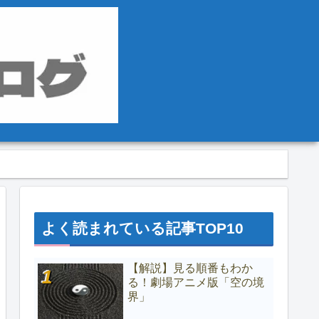
よく読まれている記事TOP10
【解説】見る順番もわか
る！劇場アニメ版「空の境
界」