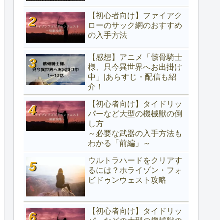
【初心者向け】ファイアク
ローのサック網のおすすめ
の入手方法
【感想】アニメ「骸骨騎士
様、只今異世界へお出掛け
中」|あらすじ・配信も紹
介！
【初心者向け】タイドリッ
パーなど大型の機械獣の倒
し方
～必要な武器の入手方法も
わかる「前編」～
ウルトラハードをクリアす
るには？ホライゾン・フォ
ビドゥンウェスト攻略
【初心者向け】タイドリッ