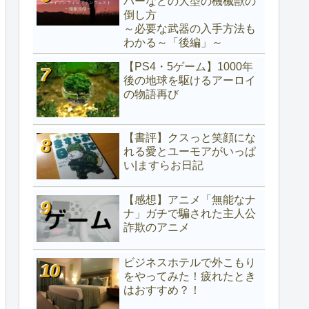
パーなどの大型の機械獣の
倒し方
～必要な武器の入手方法も
わかる～「後編」～
【PS4・5ゲーム】1000年
後の地球を駆けるアーロイ
の物語再び
【書評】クスっと笑顔にな
れる愛とユーモアがいっぱ
い|ますらお日記
【感想】アニメ「無能なナ
ナ」ガチで騙された主人公
詐欺のアニメ
ビジネスホテルで外こもり
をやってみた！疲れたとき
はおすすめ？！