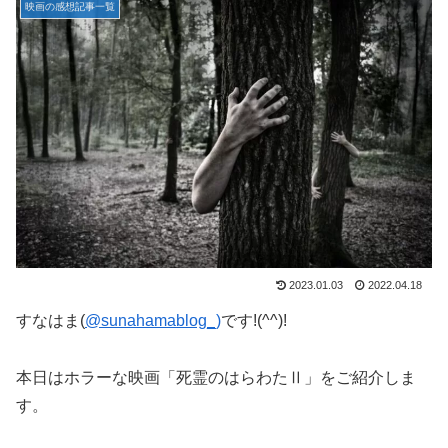
映画の感想記事一覧
2023.01.03
2022.04.18
すなはま(
@sunahamablog_)
です!(^^)!
本日はホラーな映画「死霊のはらわたⅡ」をご紹介しま
す。