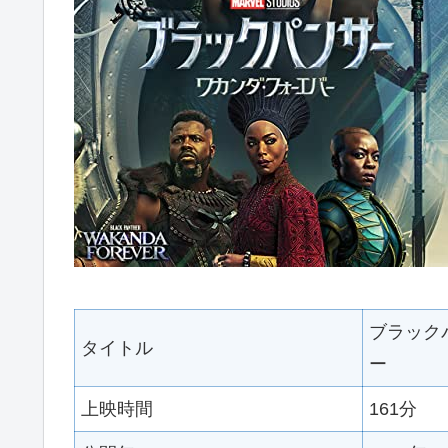
ブラック
タイトル
ー
上映時間
161分