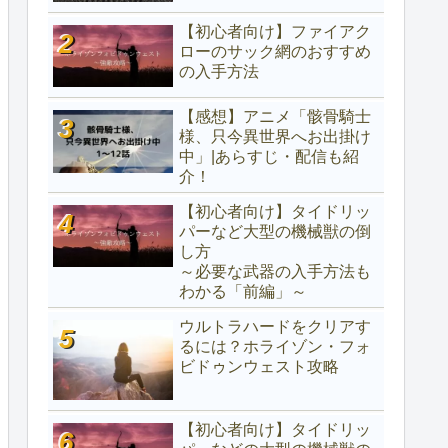
【初心者向け】ファイアク
ローのサック網のおすすめ
の入手方法
【感想】アニメ「骸骨騎士
様、只今異世界へお出掛け
中」|あらすじ・配信も紹
介！
【初心者向け】タイドリッ
パーなど大型の機械獣の倒
し方
～必要な武器の入手方法も
わかる「前編」～
ウルトラハードをクリアす
るには？ホライゾン・フォ
ビドゥンウェスト攻略
【初心者向け】タイドリッ