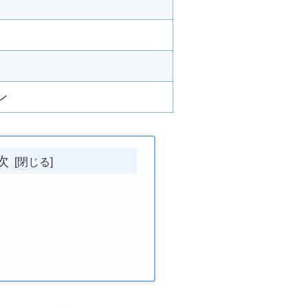
ン
次
！