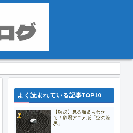
よく読まれている記事TOP10
【解説】見る順番もわか
る！劇場アニメ版「空の境
界」