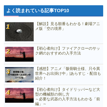
よく読まれている記事TOP10
【解説】見る順番もわかる！劇場アニ
メ版「空の境界」
【初心者向け】ファイアクローのサッ
ク網のおすすめの入手方法
【感想】アニメ「骸骨騎士様、只今異
世界へお出掛け中」|あらすじ・配信も
紹介！
【初心者向け】タイドリッパーなど大
型の機械獣の倒し方
～必要な武器の入手方法もわかる「前
編」～