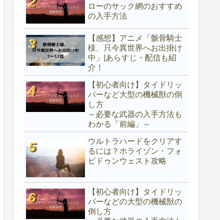
ローのサック網のおすすめ
の入手方法
【感想】アニメ「骸骨騎士
様、只今異世界へお出掛け
中」|あらすじ・配信も紹
介！
【初心者向け】タイドリッ
パーなど大型の機械獣の倒
し方
～必要な武器の入手方法も
わかる「前編」～
ウルトラハードをクリアす
るには？ホライゾン・フォ
ビドゥンウェスト攻略
【初心者向け】タイドリッ
パーなどの大型の機械獣の
倒し方