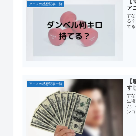
【
アニメの感想記事一覧
ア
すな
る？
てる
【
アニメの感想記事一覧
す
すな
生術
だ、
ンコミ