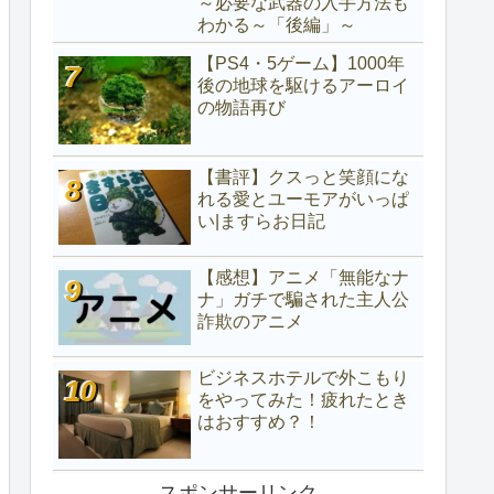
～必要な武器の入手方法も
わかる～「後編」～
【PS4・5ゲーム】1000年
後の地球を駆けるアーロイ
の物語再び
【書評】クスっと笑顔にな
れる愛とユーモアがいっぱ
い|ますらお日記
【感想】アニメ「無能なナ
ナ」ガチで騙された主人公
詐欺のアニメ
ビジネスホテルで外こもり
をやってみた！疲れたとき
はおすすめ？！
スポンサーリンク