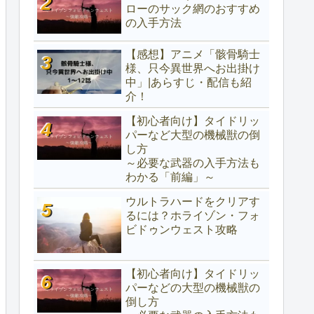
ローのサック網のおすすめ
の入手方法
【感想】アニメ「骸骨騎士
様、只今異世界へお出掛け
中」|あらすじ・配信も紹
介！
【初心者向け】タイドリッ
パーなど大型の機械獣の倒
し方
～必要な武器の入手方法も
わかる「前編」～
ウルトラハードをクリアす
るには？ホライゾン・フォ
ビドゥンウェスト攻略
【初心者向け】タイドリッ
パーなどの大型の機械獣の
倒し方