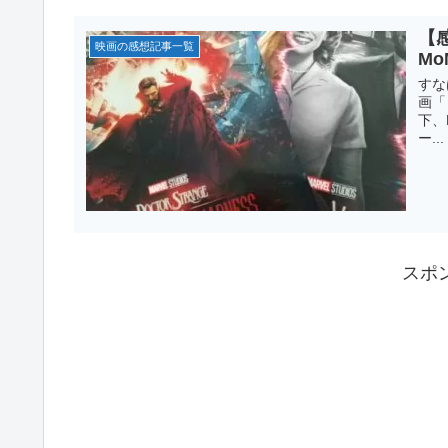
【
映画の感想記事一覧
M
すなは
画「
下、
ー...
スポ