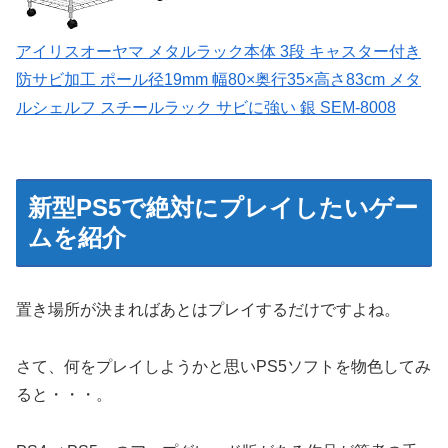
アイリスオーヤマ メタルラック本体 3段 キャスター付き
防サビ加工 ポール径19mm 幅80×奥行35×高さ83cm メタ
ルシェルフ スチールラック サビに強い 銀 SEM-8008
新型PS5で絶対にプレイしたいゲー
ムを紹介
置き場所が決まればあとはプレイするだけですよね。
さて、何をプレイしようかと思いPS5ソフトを物色してみ
ると・・・。