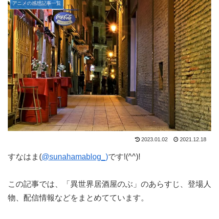
アニメの感想記事一覧
2023.01.02
2021.12.18
すなはま(
@sunahamablog_)
です!(^^)!
この記事では、「異世界居酒屋のぶ」のあらすじ、登場人
物、配信情報などをまとめてています。