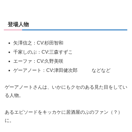
登場人物
矢澤信之：CV:杉田智和
千家しのぶ：CV:三森すずこ
エーファ：CV:久野美咲
ゲーアノート：CV:津田健次郎 などなど
ゲーアノートさんは、いかにもクセのある見た目をしてい
る人物。
あるエピソードをキッカケに居酒屋のぶのファン（？）
に。