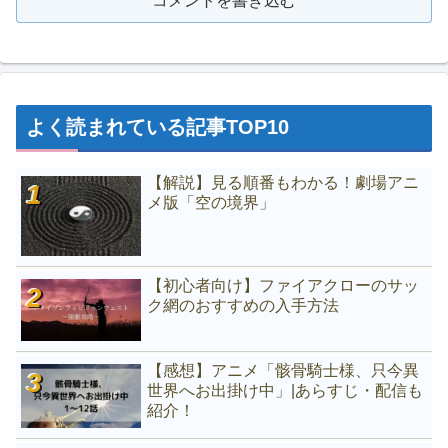
コメントを書き込む
よく読まれている記事TOP10
【解説】見る順番もわかる！劇場アニ
メ版「空の境界」
【初心者向け】ファイアクローのサッ
ク網のおすすめの入手方法
【感想】アニメ「骸骨騎士様、只今異
世界へお出掛け中」|あらすじ・配信も
紹介！