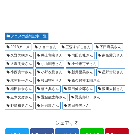
アニメの感想記事一覧
2018アニメ
チョーさん
三森すずこさん
下田麻美さん
久野美咲さん
井上和彦さん
内田真礼さん
南条愛乃さん
大塚明夫さん
小山剛志さん
小松未可子さん
小西克幸さん
小野友樹さん
新井里美さん
星野貴紀さん
木村良平さん
杉田智和さん
森久保祥太郎さん
植田佳奈さん
楠大典さん
津田健次郎さん
浪川大輔さん
立木文彦さん
置鮎龍太郎さん
諏訪部順一さん
野島裕史さん
阿部敦さん
黒田崇矢さん
シェアする