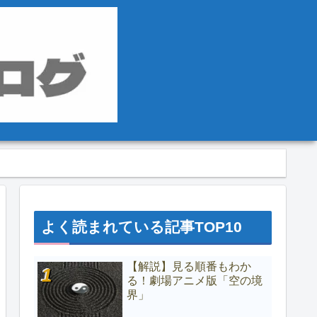
よく読まれている記事TOP10
【解説】見る順番もわか
る！劇場アニメ版「空の境
界」