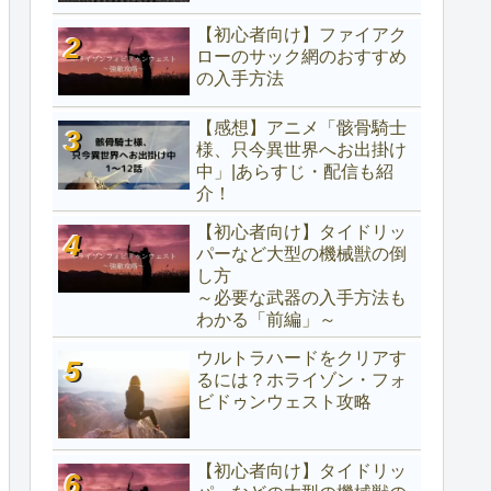
【初心者向け】ファイアク
ローのサック網のおすすめ
の入手方法
【感想】アニメ「骸骨騎士
様、只今異世界へお出掛け
中」|あらすじ・配信も紹
介！
【初心者向け】タイドリッ
パーなど大型の機械獣の倒
し方
～必要な武器の入手方法も
わかる「前編」～
ウルトラハードをクリアす
るには？ホライゾン・フォ
ビドゥンウェスト攻略
【初心者向け】タイドリッ