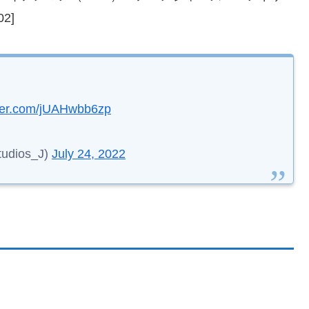
2]
tter.com/jUAHwbb6zp
ios_J)
July 24, 2022