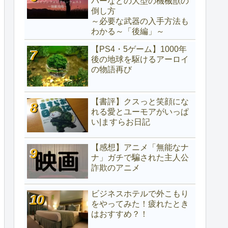
パーなどの大型の機械獣の
倒し方
～必要な武器の入手方法も
わかる～「後編」～
【PS4・5ゲーム】1000年
後の地球を駆けるアーロイ
の物語再び
【書評】クスっと笑顔にな
れる愛とユーモアがいっぱ
い|ますらお日記
【感想】アニメ「無能なナ
ナ」ガチで騙された主人公
詐欺のアニメ
ビジネスホテルで外こもり
をやってみた！疲れたとき
はおすすめ？！