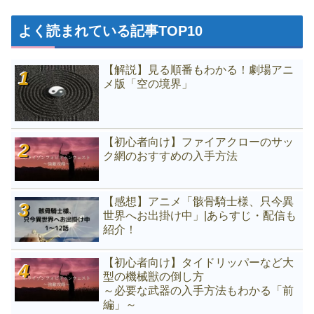
よく読まれている記事TOP10
【解説】見る順番もわかる！劇場アニ
メ版「空の境界」
【初心者向け】ファイアクローのサッ
ク網のおすすめの入手方法
【感想】アニメ「骸骨騎士様、只今異
世界へお出掛け中」|あらすじ・配信も
紹介！
【初心者向け】タイドリッパーなど大
型の機械獣の倒し方
～必要な武器の入手方法もわかる「前
編」～