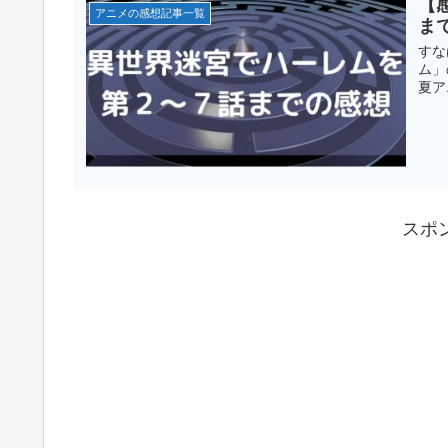
【
アニメの感想記事一覧
ま
すな
ム」
夏ア
スポ