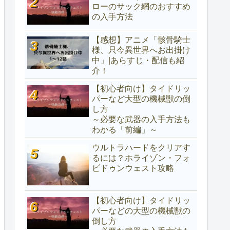
ローのサック網のおすすめ
の入手方法
【感想】アニメ「骸骨騎士
様、只今異世界へお出掛け
中」|あらすじ・配信も紹
介！
【初心者向け】タイドリッ
パーなど大型の機械獣の倒
し方
～必要な武器の入手方法も
わかる「前編」～
ウルトラハードをクリアす
るには？ホライゾン・フォ
ビドゥンウェスト攻略
【初心者向け】タイドリッ
パーなどの大型の機械獣の
倒し方