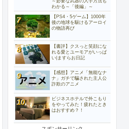
～必要な武器の入手方法も
わかる～「後編」～
【PS4・5ゲーム】1000年
後の地球を駆けるアーロイ
の物語再び
【書評】クスっと笑顔にな
れる愛とユーモアがいっぱ
い|ますらお日記
【感想】アニメ「無能なナ
ナ」ガチで騙された主人公
詐欺のアニメ
ビジネスホテルで外こもり
をやってみた！疲れたとき
はおすすめ？！
スポンサーリンク