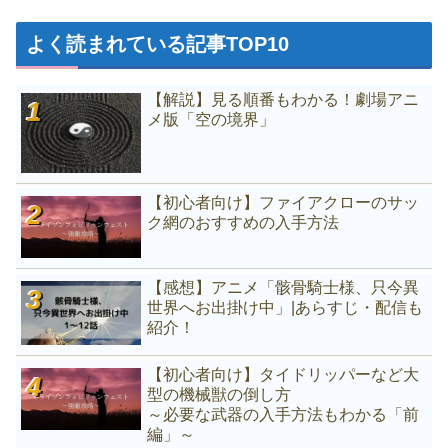
よく読まれている記事TOP10
【解説】見る順番もわかる！劇場アニ
メ版「空の境界」
【初心者向け】ファイアクローのサッ
ク網のおすすめの入手方法
【感想】アニメ「骸骨騎士様、只今異
世界へお出掛け中」|あらすじ・配信も
紹介！
【初心者向け】タイドリッパーなど大
型の機械獣の倒し方
～必要な武器の入手方法もわかる「前
編」～