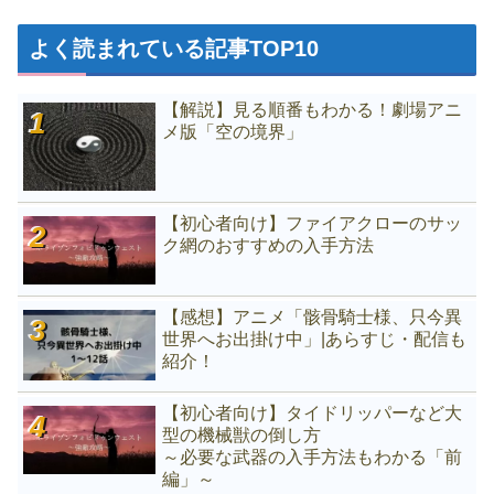
よく読まれている記事TOP10
【解説】見る順番もわかる！劇場アニ
メ版「空の境界」
【初心者向け】ファイアクローのサッ
ク網のおすすめの入手方法
【感想】アニメ「骸骨騎士様、只今異
世界へお出掛け中」|あらすじ・配信も
紹介！
【初心者向け】タイドリッパーなど大
型の機械獣の倒し方
～必要な武器の入手方法もわかる「前
編」～