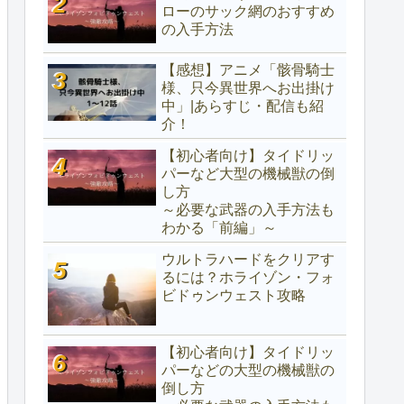
ローのサック網のおすすめ
の入手方法
【感想】アニメ「骸骨騎士
様、只今異世界へお出掛け
中」|あらすじ・配信も紹
介！
【初心者向け】タイドリッ
パーなど大型の機械獣の倒
し方
～必要な武器の入手方法も
わかる「前編」～
ウルトラハードをクリアす
るには？ホライゾン・フォ
ビドゥンウェスト攻略
【初心者向け】タイドリッ
パーなどの大型の機械獣の
倒し方