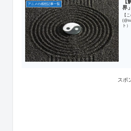
【
アニメの感想記事一覧
界
【こ
(@
ト）
スポ