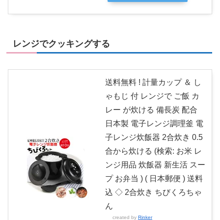
レンジでクッキングする
送料無料 ! 計量カップ ＆ し
ゃもじ 付 レンジで ご飯 カ
レー が炊ける 備長炭 配合
日本製 電子レンジ調理釜 電
子レンジ炊飯器 2合炊き 0.5
合から炊ける (検索: お米 レ
ンジ用品 炊飯器 新生活 スー
プ お弁当 ) ( 日本郵便 ) 送料
込 ◇ 2合炊き ちびくろちゃ
ん
created by
Rinker