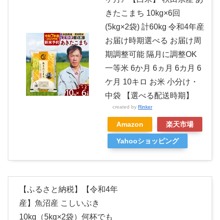
きたこまち 10kg×6回
(5kg×2袋) 計60kg 令和4年産
お届け時期選べる お届け周
期調整可能 隔月に調整OK
一等米 6か月 6ヵ月 6カ月 6
ケ月 10キロ お米 小分け・
中袋 【選べる配送時期】
created by
Rinker
Amazon
楽天市場
Yahooショッピング
【ふるさと納税】【令和4年
産】魚沼産 こしいぶき
10kg（5kg×2袋）何杯でも