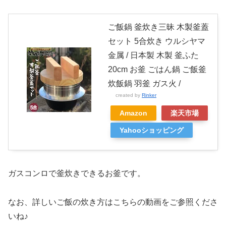
ご飯鍋 釜炊き三昧 木製釜蓋
セット 5合炊き ウルシヤマ
金属 / 日本製 木製 釜ふた
20cm お釜 ごはん鍋 ご飯釜
炊飯鍋 羽釜 ガス火 /
created by
Rinker
Amazon
楽天市場
Yahooショッピング
ガスコンロで釜炊きできるお釜です。
なお、詳しいご飯の炊き方はこちらの動画をご参照くださ
いね♪