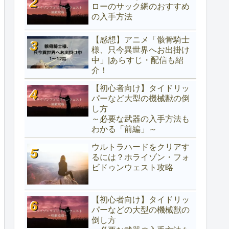
ローのサック網のおすすめ
の入手方法
【感想】アニメ「骸骨騎士
様、只今異世界へお出掛け
中」|あらすじ・配信も紹
介！
【初心者向け】タイドリッ
パーなど大型の機械獣の倒
し方
～必要な武器の入手方法も
わかる「前編」～
ウルトラハードをクリアす
るには？ホライゾン・フォ
ビドゥンウェスト攻略
【初心者向け】タイドリッ
パーなどの大型の機械獣の
倒し方