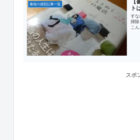
【
書籍の感想記事一覧
ト
すな
掃除
こん
スポ